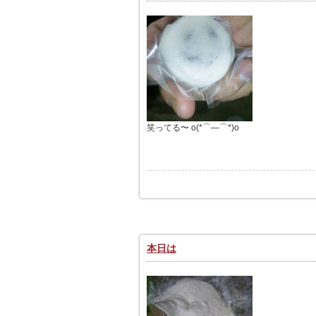
笑ってる〜 o(*⌒―⌒*)o
本日は