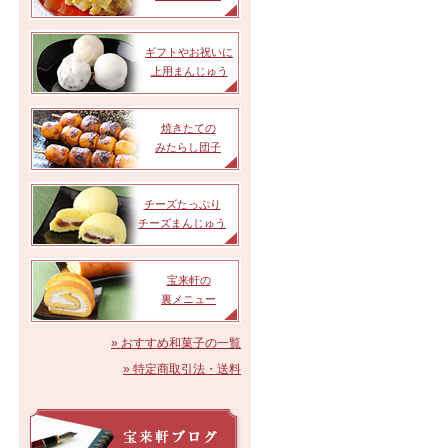
ギフトやお祝いに
上用まんじゅう
焼きたての
みたらし団子
チーズたっぷり
チーズまんじゅう
宝来軒の
裏メニュー
» おすすめ和菓子の一覧
» 特定商取引法・送料