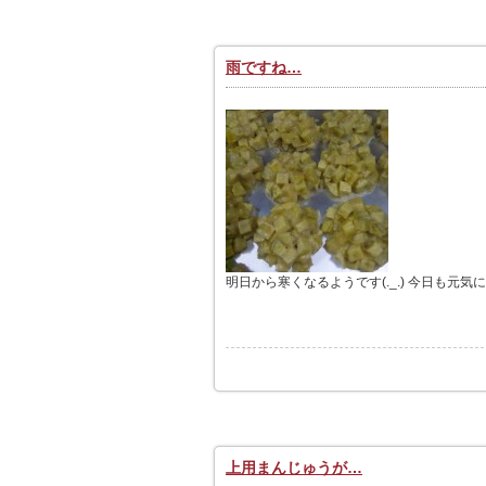
雨ですね…
明日から寒くなるようです(._.) 今日も元気
上用まんじゅうが…