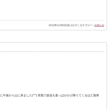
2013年11月6日(水) 12:17｜カテゴリー：
お知らせ
午後から山に来ました(^^) 突風で坂道を葉っぱがかけ降りてくるほど激寒