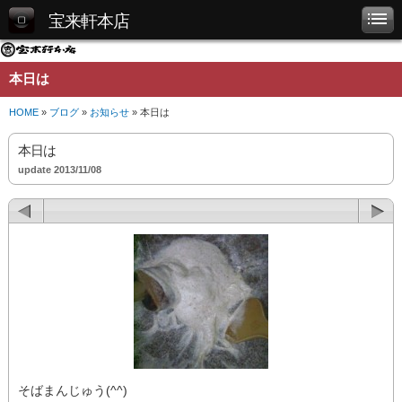
宝来軒本店
本日は
HOME
»
ブログ
»
お知らせ
» 本日は
本日は
update 2013/11/08
そばまんじゅう(^^)