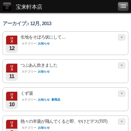
宝来軒本店
アーカイブ;› 12月, 2013
生地をそぼろ状にして…
12
月
カテゴリー:
お知らせ
12
つぶあん炊きました
12
月
カテゴリー:
お知らせ
11
くず湯
12
月
カテゴリー:
お知らせ
,
新商品
10
熱々の羊羮が飛んでくると即、やけどデス(T0T)
12
月
カテゴリー:
お知らせ