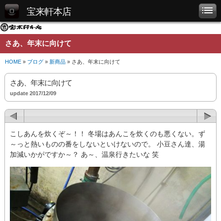
宝来軒本店
さあ、年末に向けて
HOME
»
ブログ
»
新商品
» さあ、年末に向けて
さあ、年末に向けて
update 2017/12/09
こしあんを炊くぞ～！！ 冬場はあんこを炊くのも悪くない。ず
～っと熱いものの番をしないといけないので。 小豆さん達、湯
加減いかがですか～？ あ～、温泉行きたいな 笑